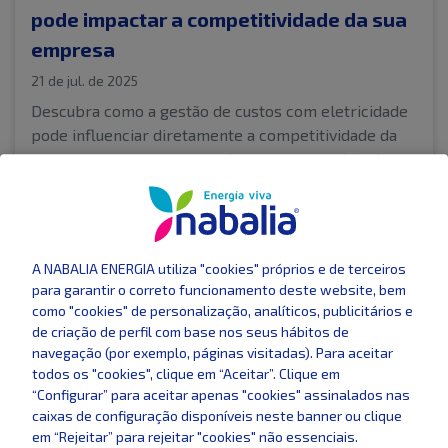
pode impactar a competitividade da sua
empresa
21 de jul. de 2025
Descubra como a gestão de custos com eletricidade
pode influenciar diretamente a competitividade da
sua empresa e porque os planos empresariais da
Nabalia Energia são uma escolha estratégica.
SUSTENTABILIDADE
A NABALIA ENERGIA utiliza "cookies" próprios e de terceiros
para garantir o correto funcionamento deste website, bem
como "cookies" de personalização, analíticos, publicitários e
de criação de perfil com base nos seus hábitos de
navegação (por exemplo, páginas visitadas). Para aceitar
todos os "cookies", clique em “Aceitar”. Clique em
“Configurar” para aceitar apenas "cookies" assinalados nas
caixas de configuração disponíveis neste banner ou clique
em “Rejeitar” para rejeitar "cookies" não essenciais.