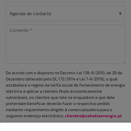
De acordo com o disposto no Decreto-Lei 138-A/2010, de 28 de
Dezembro (alterado pelo DL 172/2014 e Lei 7-A/2016), o qual
estabelece o regime da tarifa social de fornecimento de energia
eléctrica a aplicar a clientes finais economicamente
vulneráveis, os clientes que nele se enquadrem e que dele
pretendam beneficiar deverão fazer o respectivo pedido
mediante requerimento dirigido à comercializadora para o
seguinte endereço electrónico:
clientes@nabaliaenergia.pt