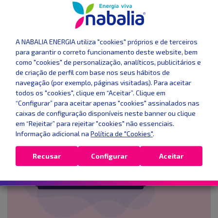
Presto o meu consentimento para receber
comunicações
comerciais
.
A NABALIA ENERGIA utiliza "cookies" próprios e de terceiros
para garantir o correto funcionamento deste website, bem
ENVIAR MENSAGEM
como "cookies" de personalização, analíticos, publicitários e
de criação de perfil com base nos seus hábitos de
navegação (por exemplo, páginas visitadas). Para aceitar
todos os "cookies", clique em “Aceitar”. Clique em
“Configurar” para aceitar apenas "cookies" assinalados nas
caixas de configuração disponíveis neste banner ou clique
em “Rejeitar” para rejeitar "cookies" não essenciais.
Informação adicional na
Política de "Cookies"
.
Recusar
Configurar
Aceitar