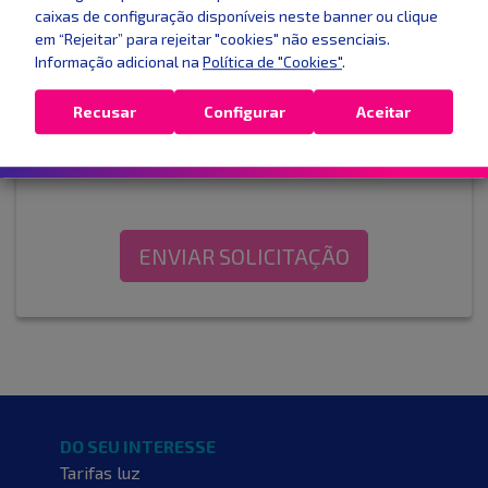
caixas de configuração disponíveis neste banner ou clique
em “Rejeitar” para rejeitar "cookies" não essenciais.
Informação adicional na
Política de "Cookies"
.
Está especificado na fatura (exemplo: 10kW, 15,01kW, etc)
Recusar
Configurar
Aceitar
Presto o meu consentimento para receber
comunicações comerciais
.
ENVIAR SOLICITAÇÃO
DO SEU INTERESSE
Tarifas luz