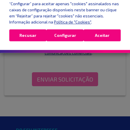
Em que empresa você está agora
“Configurar” para aceitar apenas "cookies" assinalados nas
caixas de configuração disponíveis neste banner ou clique
em “Rejeitar” para rejeitar "cookies" não essenciais.
Informação adicional na
Política de "Cookies"
.
Está especificado na fatura (exemplo: 10kW, 15,01kW, etc)
Recusar
Configurar
Aceitar
Presto o meu consentimento para receber
comunicações comerciais
.
ENVIAR SOLICITAÇÃO
DO SEU INTERESSE