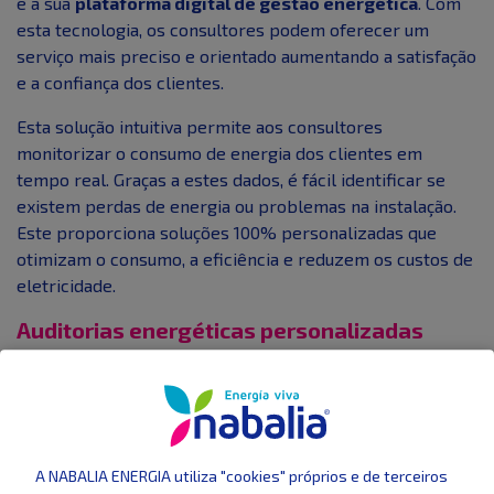
é a sua
plataforma digital de gestão energética
. Com
esta tecnologia, os consultores podem oferecer um
serviço mais preciso e orientado aumentando a satisfação
e a confiança dos clientes.
Esta solução intuitiva permite aos consultores
monitorizar o consumo de energia dos clientes em
tempo real. Graças a estes dados, é fácil identificar se
existem perdas de energia ou problemas na instalação.
Este proporciona soluções 100% personalizadas que
otimizam o consumo, a eficiência e reduzem os custos de
eletricidade.
Auditorias energéticas personalizadas
A Nabalia capacita os seus consultores para realizarem
auditorias energéticas completas, avaliando instalações e
equipamentos com um olhar técnico e estratégico. É por
isso que somos responsáveis por analisar os sistemas de
A NABALIA ENERGIA utiliza "cookies" próprios e de terceiros
iluminação, equipamentos e processos operacionais.