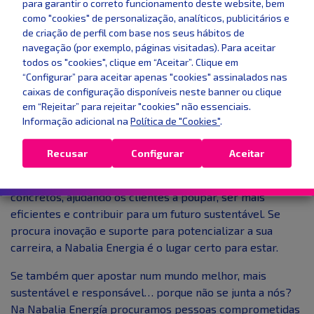
para garantir o correto funcionamento deste website, bem
Além de identificar potenciais problemas no consumo de
como "cookies" de personalização, analíticos, publicitários e
energia.
de criação de perfil com base nos seus hábitos de
navegação (por exemplo, páginas visitadas). Para aceitar
Estas auditorias são fundamentais para construir um
todos os "cookies", clique em “Aceitar”. Clique em
plano de ação que atenda às necessidades específicas de
“Configurar” para aceitar apenas "cookies" assinalados nas
cada cliente e sustentabilidade.
caixas de configuração disponíveis neste banner ou clique
em “Rejeitar” para rejeitar "cookies" não essenciais.
Junte-se à equipa
Informação adicional na
Política de "Cookies"
.
Ao integrar as tecnologias e serviços disponibilizados
Recusar
Configurar
Aceitar
pela Nabalia, os consultores têm a oportunidade de
transformar desafios energéticos em resultados
concretos, ajudando os clientes a poupar, ser mais
eficientes e contribuir para um futuro sustentável. Se
procura inovação e suporte para potencializar a sua
carreira, a Nabalia Energia é o lugar certo para estar.
Se também quer apostar num mundo melhor, mais
sustentável e responsável… porque não se junta a nós?
Na Nabalia Energía procuramos pessoas comprometidas