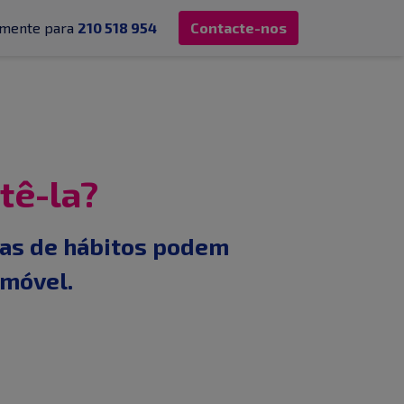
tamente para
210 518 954
Contacte-nos
tê-la?
ças de hábitos podem
imóvel.