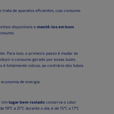
 trata de aparatos eficientes, cujo consumo
elhos disponíveis e
mantê-los em bom
consumo.
e. Para isso, o primeiro passo é mudar as
reduzir o consumo gerado por essas luzes.
tas é totalmente inócuo, ao contrário dos tubos
e economia de energia.
s. Um
lugar bem-isolado
conserva o calor
19°C a 21°C durante o dia, e de 15°C a 17°C