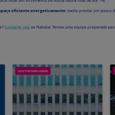
 acarretar um incremento na nossa fatura final de até 7%.
spaço eficiente energeticamente
; basta prestar um pouco d
ca?
Contacte-nos
na Nabalia. Temos uma equipa preparada para
SUSTENTABILIDADE