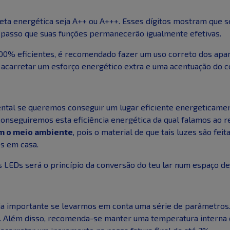
eta energética seja A++ ou A+++. Esses dígitos mostram que se
 passo que suas funções permanecerão igualmente efetivas.
00% eficientes, é recomendado fazer um uso correto dos apar
m acarretar um esforço energético extra e uma acentuação do 
ntal se queremos conseguir um lugar eficiente energeticament
Conseguiremos esta eficiência energética da qual falamos ao 
m o meio ambiente
, pois o material de que tais luzes são fei
s em casa.
s LEDs será o princípio da conversão do teu lar num espaço d
ia importante se levarmos em conta uma série de parâmetro
. Além disso, recomenda-se manter uma temperatura interna de 