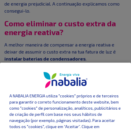
de energia prejudicial. A continuação explicamos como
consegui-lo.
Como eliminar o custo extra da
energia reativa?
A melhor maneira de compensar a energia reativa e
deixar de assumir o custo extra na tua fatura de luz é
instalar baterias de condensadores
.
A instalação de baterias de condensadores reúne uma
série de vantagens:
Evitar penalizações pela energia reativa. Esses
aparelhos otimizam o rendimento da instalação
A NABALIA ENERGIA utiliza "cookies" próprios e de terceiros
para garantir o correto funcionamento deste website, bem
elétrica, diminuem ou eliminam a energia inútil e
como "cookies" de personalização, analíticos, publicitários e
melhoram o fator de potência.
de criação de perfil com base nos seus hábitos de
Estes aparelhos são de um custo que pode ser
navegação (por exemplo, páginas visitadas). Para aceitar
assumido e facilmente amortizado, dado que, há
todos os "cookies", clique em “Aceitar”. Clique em