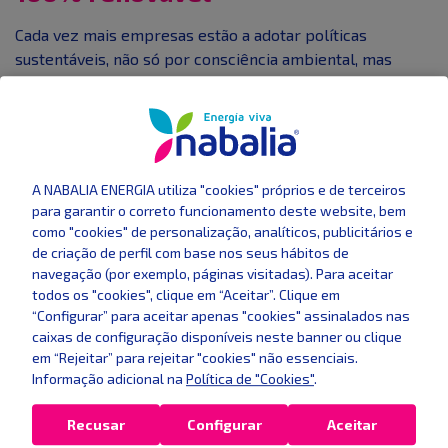
Cada vez mais empresas estão a adotar políticas
sustentáveis, não só por consciência ambiental, mas
porque os consumidores também valorizam práticas
responsáveis. Optar por um contrato de eletricidade com
origem em fontes renováveis é uma forma simples de
reduzir a pegada ecológica da PME sem grandes
investimentos.
A NABALIA ENERGIA utiliza "cookies" próprios e de terceiros
para garantir o correto funcionamento deste website, bem
Vantagens da energia verde para PMEs:
como "cookies" de personalização, analíticos, publicitários e
de criação de perfil com base nos seus hábitos de
Contribuição para a sustentabilidade;
navegação (por exemplo, páginas visitadas). Para aceitar
Reforço da imagem da marca;
todos os "cookies", clique em “Aceitar”. Clique em
Cumprimento de requisitos ambientais em
“Configurar” para aceitar apenas "cookies" assinalados nas
concursos públicos;
caixas de configuração disponíveis neste banner ou clique
Potencial vantagem competitiva em setores
em “Rejeitar” para rejeitar "cookies" não essenciais.
sensíveis à sustentabilidade.
Informação adicional na
Política de "Cookies"
.
Com a Nabalia Energia, a sua PME pode ter
energia
Recusar
Configurar
Aceitar
100% renovável, sem pagar mais por isso
.