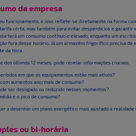
onsumo da empresa
seu funcionamento, e isso reflete-se diretamente na forma c
tarifa certa, mas também para evitar desperdícios e garantir 
dia terá um consumo contínuo e elevado, enquanto um escritór
zação fora desse horário. Já um armazém frigorífico precisa de
e da hora.
e dos últimos 12 meses, pode revelar informações cruciais:
períodos em que os equipamentos estão mais ativos?
s com aumentos anormais de consumo?
ode ser desligado ou reduzido nesses momentos?
média e o pico de consumo?
r a desenhar um plano energético mais ajustado à realidade 
mples ou bi-horária