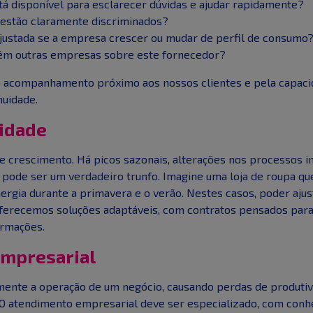
á disponível para esclarecer dúvidas e ajudar rapidamente?
 estão claramente discriminados?
ajustada se a empresa crescer ou mudar de perfil de consumo
êm outras empresas sobre este fornecedor?
o acompanhamento próximo aos nossos clientes e pela capacid
nuidade.
lidade
 crescimento. Há picos sazonais, alterações nos processos in
 pode ser um verdadeiro trunfo. Imagine uma loja de roupa que
gia durante a primavera e o verão. Nestes casos, poder ajust
oferecemos soluções adaptáveis, com contratos pensados para
ormações.
empresarial
nte a operação de um negócio, causando perdas de produtivid
. O atendimento empresarial deve ser especializado, com conh