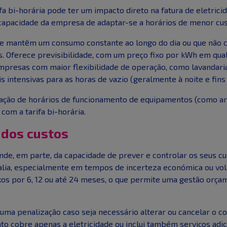
fa bi-horária pode ter um impacto direto na fatura de eletric
 capacidade da empresa de adaptar-se a horários de menor cus
e mantêm um consumo constante ao longo do dia ou que não 
s. Oferece previsibilidade, com um preço fixo por kWh em qua
resas com maior flexibilidade de operação, como lavandarias
 intensivas para as horas de vazio (geralmente à noite e fins
ação de horários de funcionamento de equipamentos (como ar
om a tarifa bi-horária.
e dos custos
nde, em parte, da capacidade de prever e controlar os seus c
lia, especialmente em tempos de incerteza económica ou vola
 por 6, 12 ou até 24 meses, o que permite uma gestão orçame
uma penalização caso seja necessário alterar ou cancelar o c
to cobre apenas a eletricidade ou inclui também serviços ad