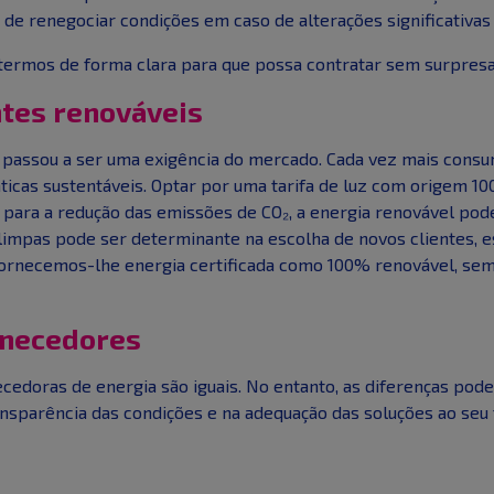
 de renegociar condições em caso de alterações significativa
 termos de forma clara para que possa contratar sem surpresa
ntes renováveis
 passou a ser uma exigência do mercado. Cada vez mais consum
as sustentáveis. Optar por uma tarifa de luz com origem 10
 para a redução das emissões de CO₂, a energia renovável po
limpas pode ser determinante na escolha de novos clientes,
 fornecemos-lhe energia certificada como 100% renovável, se
rnecedores
edoras de energia são iguais. No entanto, as diferenças podem
ansparência das condições e na adequação das soluções ao seu 