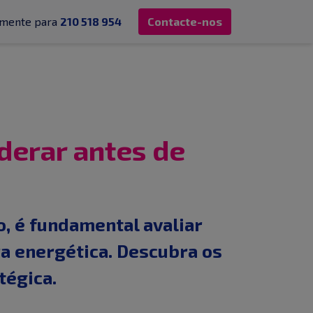
tamente para
210 518 954
Contacte-nos
derar antes de
o, é fundamental avaliar
a energética. Descubra os
tégica.