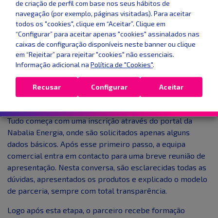
de criação de perfil com base nos seus hábitos de
navegação (por exemplo, páginas visitadas). Para aceitar
Como funciona o processo de
todos os "cookies", clique em “Aceitar”. Clique em
entrada?
“Configurar” para aceitar apenas "cookies" assinalados nas
caixas de configuração disponíveis neste banner ou clique
Tornar-se parceiro comercial da Nabalia Energia é
em “Rejeitar” para rejeitar "cookies" não essenciais.
Informação adicional na
Política de "Cookies"
.
simples e rápido. O processo está desenhado para que
qualquer pessoa com perfil comercial e vontade de
Recusar
Configurar
Aceitar
crescer possa iniciar atividade em pouco tempo, sem
entraves nem burocracias desnecessárias.
Tudo começa com uma inscrição através do portal da
Nabalia Energia, onde são solicitados apenas alguns
dados básicos. Após esse primeiro passo, a equipa
comercial entra em contacto para uma breve reunião de
apresentação. Nesta conversa, são esclarecidas todas as
dúvidas, apresentados os produtos e explicado o modelo
de parceria, sempre com total transparência.
Logo após esta etapa, o parceiro recebe formação