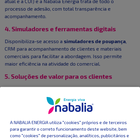
atual e a CUI) e a Nabalia Energia trata de todo o
processo de adesão, com total transparência e
acompanhamento.
4. Simuladores e ferramentas digitais
Disponibiliza-se acesso a
simuladores de poupança
,
CRM para acompanhamento de clientes e materiais
comerciais para facilitar a abordagem. Isso permite
maior eficiência na atividade do comercial.
5. Soluções de valor para os clientes
As empresas procuram hoje mais do que preço.
Procuram confiança, sustentabilidade e previsibilidade.
Os tarifários da Nabalia Energia garantem:
Energia 100% renovável certificada
A NABALIA ENERGIA utiliza "cookies" próprios e de terceiros
Preços competitivos e ajustados ao perfil de
para garantir o correto funcionamento deste website, bem
consumo
como "cookies" de personalização, analíticos, publicitários e
Faturação transparente e apoio dedicado