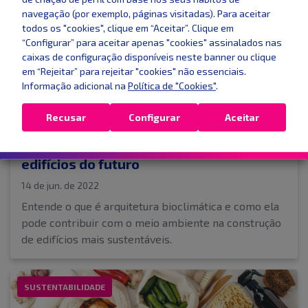
navegação (por exemplo, páginas visitadas). Para aceitar
todos os "cookies", clique em “Aceitar”. Clique em
“Configurar” para aceitar apenas "cookies" assinalados nas
caixas de configuração disponíveis neste banner ou clique
em “Rejeitar” para rejeitar "cookies" não essenciais.
Informação adicional na
Política de "Cookies"
.
Recusar
Configurar
Aceitar
O desenvolvimento sustentável e os
edifícios do futuro
14 de jun. de 2022
Entende o que é arquitetura bioclimática e como ela
pode contribuir com o meio ambiente na construção
de edifícios mais sustentáveis.
SUSTENTABILIDADE